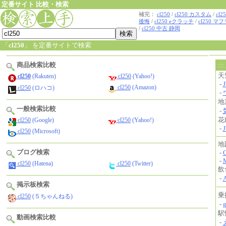
定番サイト 比較・検索
補完：
cl250
/
cl250 カスタム
/
cl2
後悔
/
cl250 eクラッチ
/
cl250 マ
/
cl250 中古 静岡
「
cl250
」 を定番サイトで検索
商品検索比較
cl250
(Rakuten)
cl250
(Yahoo!)
cl250
(Amazon)
cl250
(ロハコ)
一般検索比較
cl250
(Google)
cl250
(Yahoo!)
cl250
(Microsoft)
ブログ検索
cl250
(Hatena)
cl250
(Twitter)
掲示板検索
cl250
(５ちゃんねる)
動画検索比較