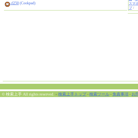
cl250
(Cookpad)
-
© 検索上手 All rights reserved.
検索上手トップ
-
検索ツール
-
免責事項
-
お