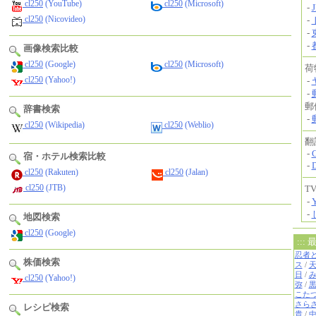
cl250
(YouTube)
cl250
(Microsoft)
cl250
(Nicovideo)
画像検索比較
cl250
(Google)
cl250
(Microsoft)
cl250
(Yahoo!)
辞書検索
cl250
(Wikipedia)
cl250
(Weblio)
宿・ホテル検索比較
cl250
(Rakuten)
cl250
(Jalan)
cl250
(JTB)
地図検索
cl250
(Google)
株価検索
cl250
(Yahoo!)
レシピ検索