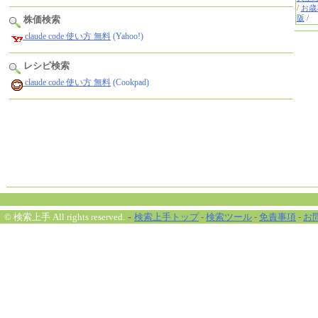
株価検索
claude code 使い方 無料
(Yahoo!)
レシピ検索
claude code 使い方 無料
(Cookpad)
-
© 検索上手 All rights reserved.
検索上手トップ
-
検索ツール
-
免責事項
-
お