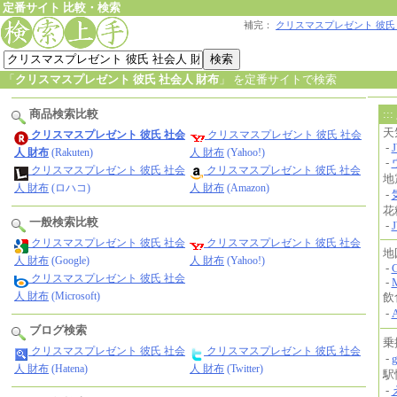
定番サイト 比較・検索
補完：
クリスマスプレゼント 彼氏
「
クリスマスプレゼント 彼氏 社会人 財布
」 を定番サイトで検索
商品検索比較
クリスマスプレゼント 彼氏 社会
クリスマスプレゼント 彼氏 社会
人 財布
(Rakuten)
人 財布
(Yahoo!)
クリスマスプレゼント 彼氏 社会
クリスマスプレゼント 彼氏 社会
人 財布
(ロハコ)
人 財布
(Amazon)
一般検索比較
クリスマスプレゼント 彼氏 社会
クリスマスプレゼント 彼氏 社会
人 財布
(Google)
人 財布
(Yahoo!)
クリスマスプレゼント 彼氏 社会
人 財布
(Microsoft)
ブログ検索
クリスマスプレゼント 彼氏 社会
クリスマスプレゼント 彼氏 社会
人 財布
(Hatena)
人 財布
(Twitter)